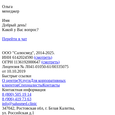
Ольга
менеджер
Имя
Добрый день!
Какой у Вас вопрос?
Перейти в чат
ООО "Салюсмед", 2014-2025.
ИНН 6142024590
(смотреть)
ОГРН 1136192000647
(смотреть)
Лицензия № Л041-01050-61/00335075
от 10.10.2019
Быстрые ссылки
О центре
Услуги
Для корпоративных
клиентов
Специалисты
Контакты
Контактная информация
8 (800) 505 19 14
8 (906) 419 73 63
info@salusmed.clinic
347042, Ростовская обл, г. Белая Калитва,
ул. Российская д.1